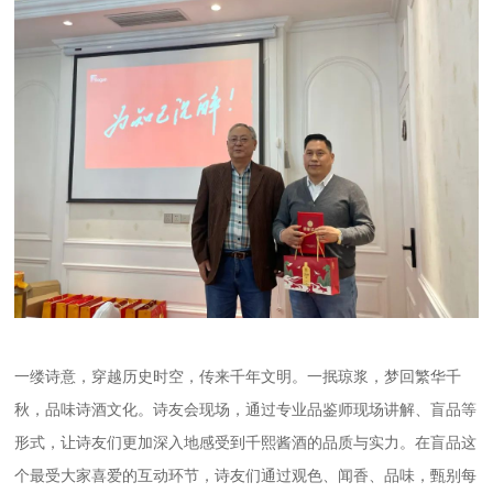
一缕诗意，穿越历史时空，传来千年文明。一抿琼浆，梦回繁华千
秋，品味诗酒文化。诗友会现场，通过专业品鉴师现场讲解、盲品等
形式，让诗友们更加深入地感受到千熙酱酒的品质与实力。在盲品这
个最受大家喜爱的互动环节，诗友们通过观色、闻香、品味，甄别每