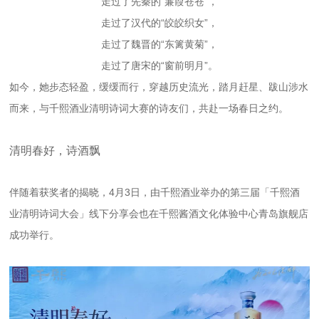
走过了先秦的“蒹葭苍苍”，
走过了汉代的“皎皎织女”，
走过了魏晋的“东篱黄菊”，
走过了唐宋的“窗前明月”。
如今，她步态轻盈，缓缓而行，穿越历史流光，踏月赶星、跋山涉水
而来，与千熙酒业清明诗词大赛的诗友们，共赴一场春日之约。
清明春好，诗酒飘
伴随着获奖者的揭晓，4月3日，由千熙酒业举办的第三届「千熙酒
业清明诗词大会」线下分享会也在千熙酱酒文化体验中心青岛旗舰店
成功举行。