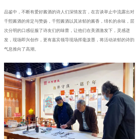
品鉴中，不断有爱好酱酒的诗人们深情发言，在言谈举止中流露出对
千熙酱酒的肯定与赞扬，千熙酱酒以其浓郁的酱香，绵长的余味，层
次分明的口感征服了诗友们的味蕾，让他们在美酒激发下，灵感迸
发，现场即兴创作，更有嘉宾领导现场挥毫泼墨，将活动浓郁的诗韵
气息推向了高潮。