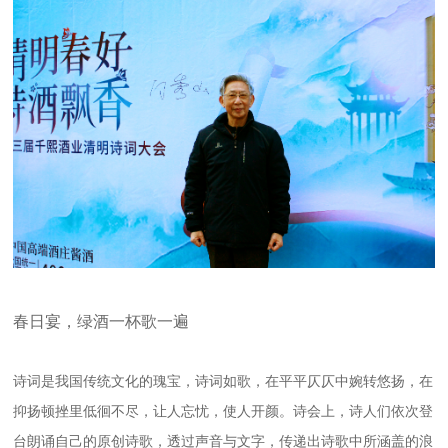
春日宴，绿酒一杯歌一遍
诗词是我国传统文化的瑰宝，诗词如歌，在平平仄仄中婉转悠扬，在
抑扬顿挫里低徊不尽，让人忘忧，使人开颜。诗会上，诗人们依次登
台朗诵自己的原创诗歌，透过声音与文字，传递出诗歌中所涵盖的浪