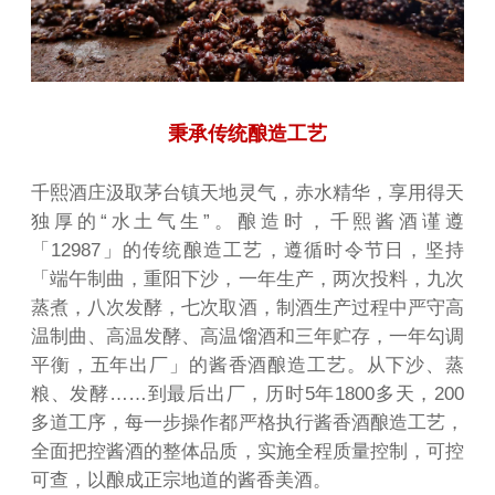
秉承传统酿造工艺
千熙酒庄汲取茅台镇天地灵气，赤水精华，享用得天
独厚的“水土气生”。酿造时，千熙酱酒谨遵
「12987」的传统酿造工艺，遵循时令节日，坚持
「端午制曲，重阳下沙，一年生产，两次投料，九次
蒸煮，八次发酵，七次取酒，制酒生产过程中严守高
温制曲、高温发酵、高温馏酒和三年贮存，一年勾调
平衡，五年出厂」的酱香酒酿造工艺。从下沙、蒸
粮、发酵……到最后出厂，历时5年1800多天，200
多道工序，每一步操作都严格执行酱香酒酿造工艺，
全面把控酱酒的整体品质，实施全程质量控制，可控
可查，以酿成正宗地道的酱香美酒。