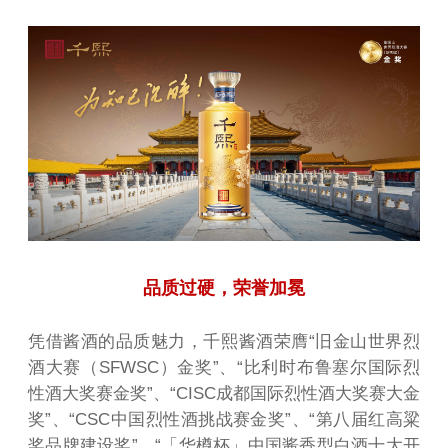
品质过硬，荣誉加冕
凭借酱酒的品质魅力，千熙酱酒荣膺“旧金山世界烈
酒大赛（SFWSC）金奖”、“比利时布鲁塞尔国际烈
性酒大奖赛金奖”、“CISC成都国际烈性酒大奖赛大金
奖”、“CSC中国烈性酒挑战赛金奖”、“第八届红高粱
奖品牌建设奖”、“「华樽杯」中国酱香型白酒十大开